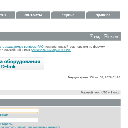
FAQ
Поиск
сто задаваемые вопросы FAQ
, или воспользуйтесь поиском по форуму.
те в ближайший к Вам
региональный офис D-Link.
Текущее время: Сб авг 08, 2026 01:28
Часовой пояс: UTC + 3 часа
трация
и пароль?
но выслать письмо для активации аккаунта