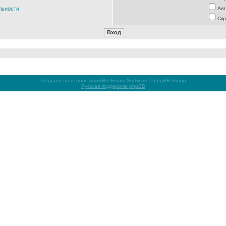
льности
Авт
Скр
Создано на основе
phpBB
® Forum Software © phpBB Group
Русская поддержка phpBB