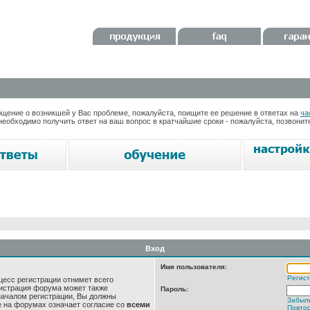
ение о возникшей у Вас проблеме, пожалуйста, поищите ее решение в ответах на
ча
необходимо получить ответ на ваш вопрос в кратчайшие сроки - пожалуйста, позвони
Вход
Имя пользователя:
Регис
цесс регистрации отнимет всего
нистрация форума может также
Пароль:
началом регистрации, Вы должны
Забыл
е на форумах означает согласие со
всеми
Повтор