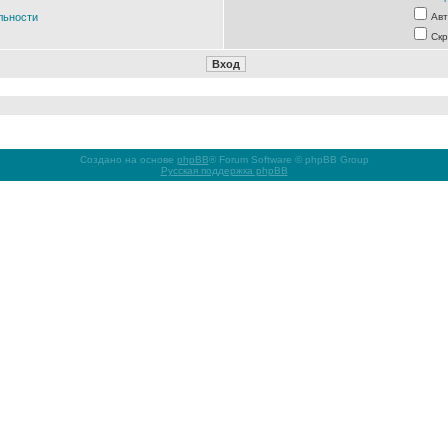
льности
Авт
Скр
Создано на основе
phpBB
® Forum Software © phpBB Group
Русская поддержка phpBB