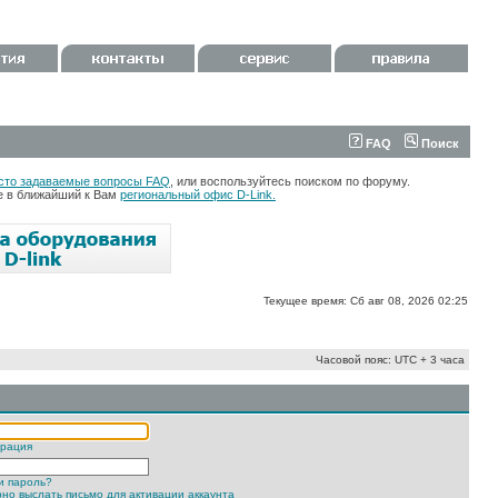
FAQ
Поиск
сто задаваемые вопросы FAQ
, или воспользуйтесь поиском по форуму.
те в ближайший к Вам
региональный офис D-Link.
Текущее время: Сб авг 08, 2026 02:25
Часовой пояс: UTC + 3 часа
трация
и пароль?
но выслать письмо для активации аккаунта