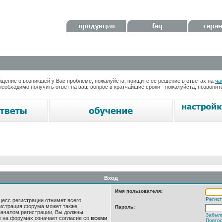
ение о возникшей у Вас проблеме, пожалуйста, поищите ее решение в ответах на
ча
необходимо получить ответ на ваш вопрос в кратчайшие сроки - пожалуйста, позвони
Вход
Имя пользователя:
Регис
цесс регистрации отнимет всего
нистрация форума может также
Пароль:
началом регистрации, Вы должны
Забыл
е на форумах означает согласие со
всеми
Повтор