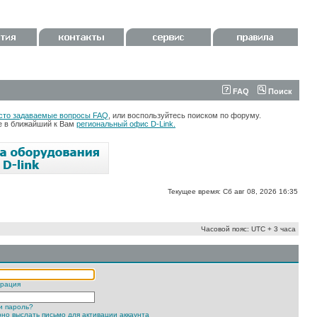
FAQ
Поиск
сто задаваемые вопросы FAQ
, или воспользуйтесь поиском по форуму.
те в ближайший к Вам
региональный офис D-Link.
Текущее время: Сб авг 08, 2026 16:35
Часовой пояс: UTC + 3 часа
трация
и пароль?
но выслать письмо для активации аккаунта