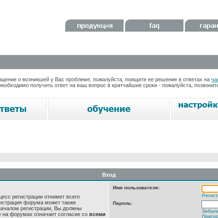
ение о возникшей у Вас проблеме, пожалуйста, поищите ее решение в ответах на
ча
необходимо получить ответ на ваш вопрос в кратчайшие сроки - пожалуйста, позвони
Вход
Имя пользователя:
Регис
цесс регистрации отнимет всего
нистрация форума может также
Пароль:
началом регистрации, Вы должны
Забыл
е на форумах означает согласие со
всеми
Повтор