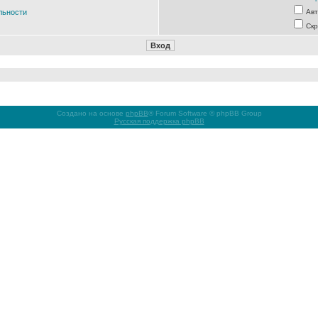
льности
Авт
Скр
Создано на основе
phpBB
® Forum Software © phpBB Group
Русская поддержка phpBB