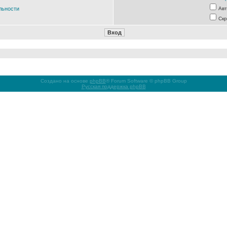
льности
Авт
Скр
Создано на основе
phpBB
® Forum Software © phpBB Group
Русская поддержка phpBB