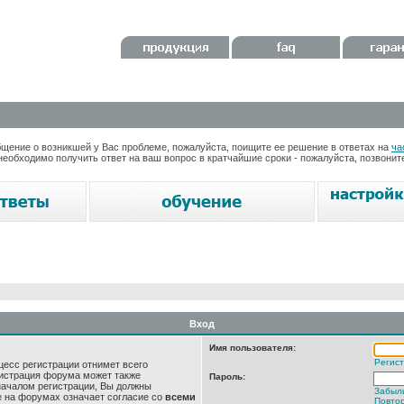
ение о возникшей у Вас проблеме, пожалуйста, поищите ее решение в ответах на
ча
необходимо получить ответ на ваш вопрос в кратчайшие сроки - пожалуйста, позвони
Вход
Имя пользователя:
Регис
цесс регистрации отнимет всего
нистрация форума может также
Пароль:
началом регистрации, Вы должны
Забыл
е на форумах означает согласие со
всеми
Повтор