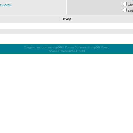
льности
Авт
Скр
Создано на основе
phpBB
® Forum Software © phpBB Group
Русская поддержка phpBB