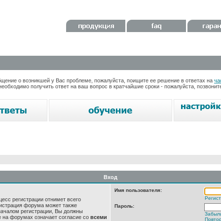
ение о возникшей у Вас проблеме, пожалуйста, поищите ее решение в ответах на
ча
необходимо получить ответ на ваш вопрос в кратчайшие сроки - пожалуйста, позвони
Вход
Имя пользователя:
Регис
цесс регистрации отнимет всего
нистрация форума может также
Пароль:
началом регистрации, Вы должны
Забыл
е на форумах означает согласие со
всеми
Повтор