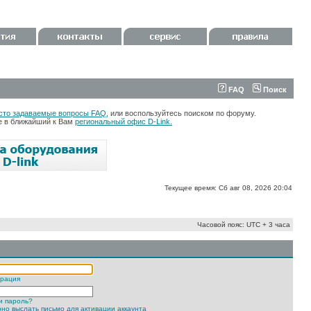
FAQ
Поиск
сто задаваемые вопросы FAQ
, или воспользуйтесь поиском по форуму.
те в ближайший к Вам
региональный офис D-Link.
Текущее время: Сб авг 08, 2026 20:04
Часовой пояс: UTC + 3 часа
трация
и пароль?
но выслать письмо для активации аккаунта