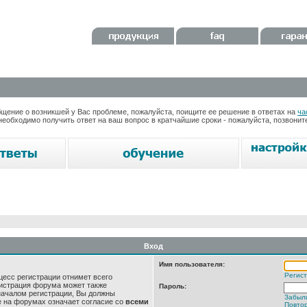
ение о возникшей у Вас проблеме, пожалуйста, поищите ее решение в ответах на
ча
необходимо получить ответ на ваш вопрос в кратчайшие сроки - пожалуйста, позвони
Вход
Имя пользователя:
Регис
цесс регистрации отнимет всего
нистрация форума может также
Пароль:
началом регистрации, Вы должны
Забыл
е на форумах означает согласие со
всеми
Повтор