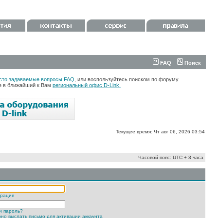
FAQ
Поиск
сто задаваемые вопросы FAQ
, или воспользуйтесь поиском по форуму.
те в ближайший к Вам
региональный офис D-Link.
Текущее время: Чт авг 06, 2026 03:54
Часовой пояс: UTC + 3 часа
трация
и пароль?
но выслать письмо для активации аккаунта