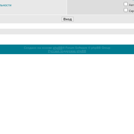
льности
Авт
Скр
Создано на основе
phpBB
® Forum Software © phpBB Group
Русская поддержка phpBB