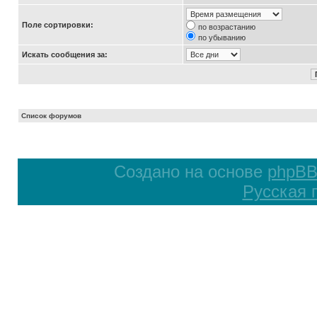
Поле сортировки:
по возрастанию
по убыванию
Искать сообщения за:
Список форумов
Создано на основе
phpB
Русская 