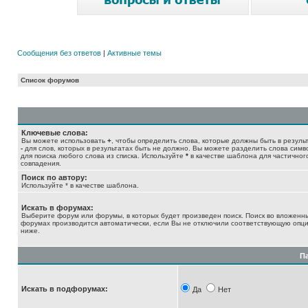
Сообщения без ответов
|
Активные темы
Список форумов
Ключевые слова:
Вы можете использовать
+
, чтобы определить слова, которые должны быть в результ
-
для слов, которых в результатах быть не должно. Вы можете разделить слова сим
для поиска любого слова из списка. Используйте
*
в качестве шаблона для частичног
совпадения.
Поиск по автору:
Используйте * в качестве шаблона.
Искать в форумах:
Выберите форум или форумы, в которых будет произведен поиск. Поиск во вложенн
форумах производится автоматически, если Вы не отключили соответствующую опц
ниже.
П
Искать в подфорумах:
Да
Нет