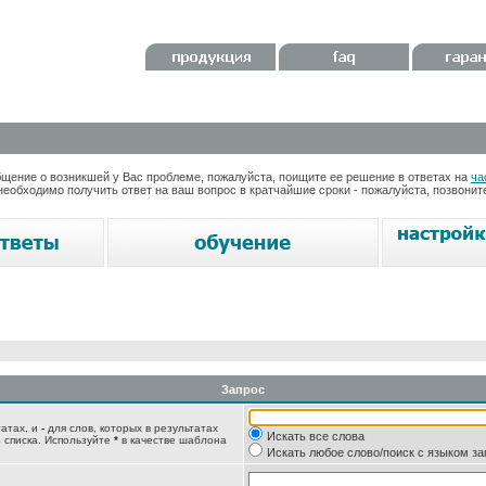
ение о возникшей у Вас проблеме, пожалуйста, поищите ее решение в ответах на
ча
необходимо получить ответ на ваш вопрос в кратчайшие сроки - пожалуйста, позвони
Запрос
татах, и
-
для слов, которых в результатах
Искать все слова
 списка. Используйте
*
в качестве шаблона
Искать любое слово/поиск с языком з