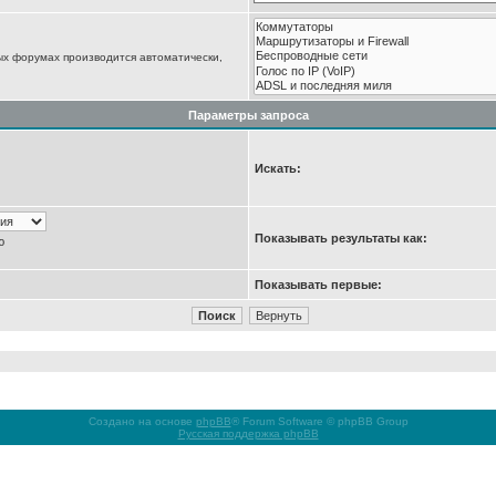
ых форумах производится автоматически,
Параметры запроса
Искать:
Показывать результаты как:
ю
Показывать первые:
Создано на основе
phpBB
® Forum Software © phpBB Group
Русская поддержка phpBB