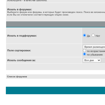
Используйте * в качестве шаблона.
Искать в форумах:
Выберите форум или форумы, в которых будет произведен поиск. Поиск во вложенн
если Вы не отключили соответствующую опцию ниже.
Искать в подфорумах:
Да
Нет
Поле сортировки:
по возрастани
по убыванию
Искать сообщения за:
Список форумов