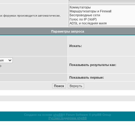
ых форумах производится автоматически,
Параметры запроса
Искать:
Показывать результаты как:
ю
Показывать первые:
Создано на основе
phpBB
® Forum Software © phpBB Group
Русская поддержка phpBB