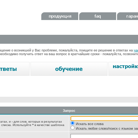
ение о возникшей у Вас проблеме, пожалуйста, поищите ее решение в ответах на
ча
необходимо получить ответ на ваш вопрос в кратчайшие сроки - пожалуйста, позвони
Запрос
татах, и
-
для слов, которых в результатах
Искать все слова
 списка. Используйте
*
в качестве шаблона
Искать любое слово/поиск с языком з