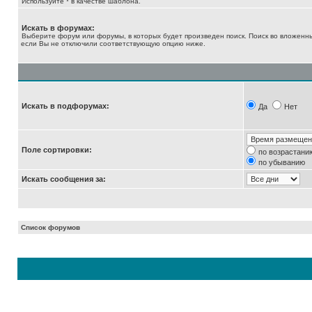
Используйте * в качестве шаблона.
Искать в форумах:
Выберите форум или форумы, в которых будет произведен поиск. Поиск во вложенн
если Вы не отключили соответствующую опцию ниже.
Искать в подфорумах:
Да
Нет
Поле сортировки:
по возрастани
по убыванию
Искать сообщения за:
Список форумов