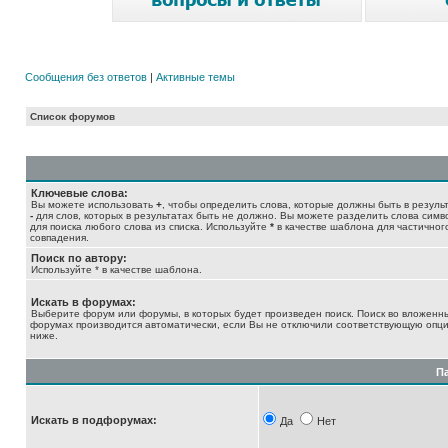
Сообщения без ответов
|
Активные темы
Список форумов
Ключевые слова:
Вы можете использовать
+
, чтобы определить слова, которые должны быть в результ
-
для слов, которых в результатах быть не должно. Вы можете разделить слова сим
для поиска любого слова из списка. Используйте
*
в качестве шаблона для частичног
совпадения.
Поиск по автору:
Используйте * в качестве шаблона.
Искать в форумах:
Выберите форум или форумы, в которых будет произведен поиск. Поиск во вложенн
форумах производится автоматически, если Вы не отключили соответствующую опц
ниже.
П
Искать в подфорумах:
Да
Нет