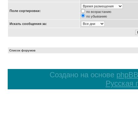
Поле сортировки:
по возрастанию
по убыванию
Искать сообщения за:
Список форумов
Создано на основе
phpB
Русская 