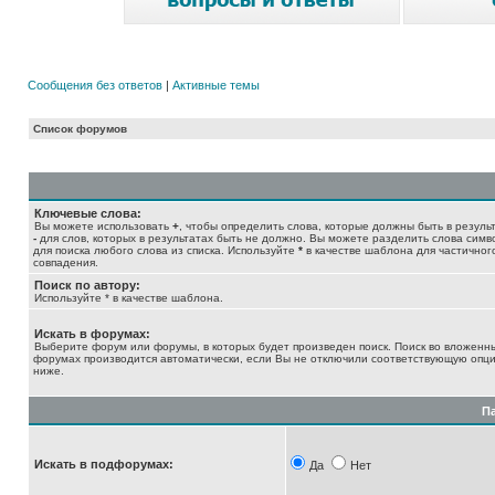
Сообщения без ответов
|
Активные темы
Список форумов
Ключевые слова:
Вы можете использовать
+
, чтобы определить слова, которые должны быть в результ
-
для слов, которых в результатах быть не должно. Вы можете разделить слова сим
для поиска любого слова из списка. Используйте
*
в качестве шаблона для частичног
совпадения.
Поиск по автору:
Используйте * в качестве шаблона.
Искать в форумах:
Выберите форум или форумы, в которых будет произведен поиск. Поиск во вложенн
форумах производится автоматически, если Вы не отключили соответствующую опц
ниже.
П
Искать в подфорумах:
Да
Нет