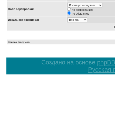
Поле сортировки:
по возрастанию
по убыванию
Искать сообщения за:
Список форумов
Создано на основе
phpB
Русская 