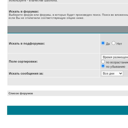
Используйте * в качестве шаблона.
Искать в форумах:
Выберите форум или форумы, в которых будет произведен поиск. Поиск во вложенн
если Вы не отключили соответствующую опцию ниже.
Искать в подфорумах:
Да
Нет
Поле сортировки:
по возрастани
по убыванию
Искать сообщения за:
Список форумов