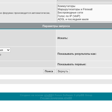
ых форумах производится автоматически,
Параметры запроса
Искать:
Показывать результаты как:
ю
Показывать первые:
Создано на основе
phpBB
® Forum Software © phpBB Group
Русская поддержка phpBB