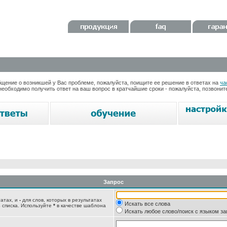
ение о возникшей у Вас проблеме, пожалуйста, поищите ее решение в ответах на
ча
необходимо получить ответ на ваш вопрос в кратчайшие сроки - пожалуйста, позвони
Запрос
татах, и
-
для слов, которых в результатах
Искать все слова
 списка. Используйте
*
в качестве шаблона
Искать любое слово/поиск с языком з