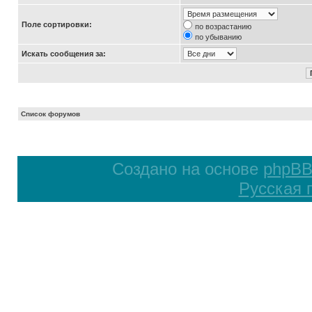
Поле сортировки:
по возрастанию
по убыванию
Искать сообщения за:
Список форумов
Создано на основе
phpB
Русская 