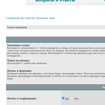
Сообщения без ответов
|
Активные темы
Список форумов
Ключевые слова:
Вы можете использовать
+
, чтобы определить слова, которые должны быть в результ
-
для слов, которых в результатах быть не должно. Вы можете разделить слова сим
для поиска любого слова из списка. Используйте
*
в качестве шаблона для частичног
совпадения.
Поиск по автору:
Используйте * в качестве шаблона.
Искать в форумах:
Выберите форум или форумы, в которых будет произведен поиск. Поиск во вложенн
форумах производится автоматически, если Вы не отключили соответствующую опц
ниже.
П
Искать в подфорумах:
Да
Нет