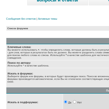
Сообщения без ответов
|
Активные темы
Список форумов
Ключевые слова:
Вы можете использовать
+
, чтобы определить слова, которые должны быть в результ
-
для слов, которых в результатах быть не должно. Вы можете разделить слова сим
для поиска любого слова из списка. Используйте
*
в качестве шаблона для частичног
совпадения.
Поиск по автору:
Используйте * в качестве шаблона.
Искать в форумах:
Выберите форум или форумы, в которых будет произведен поиск. Поиск во вложенн
форумах производится автоматически, если Вы не отключили соответствующую опц
ниже.
П
Искать в подфорумах:
Да
Нет