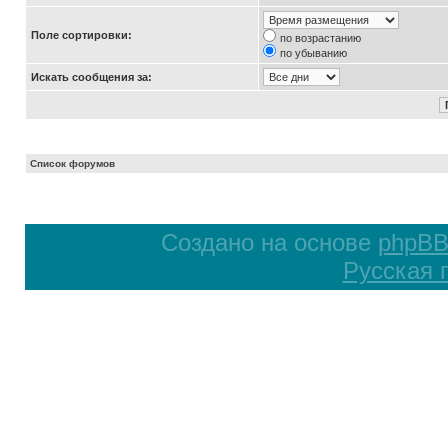
Поле сортировки:
по возрастанию
по убыванию
Искать сообщения за:
Список форумов
Создано на основе
phpB
Русская 