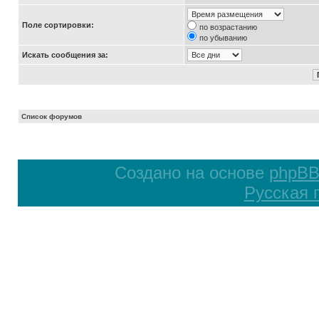
Поле сортировки:
по возрастанию
по убыванию
Искать сообщения за:
Список форумов
Создано на основе
phpB
Русская 