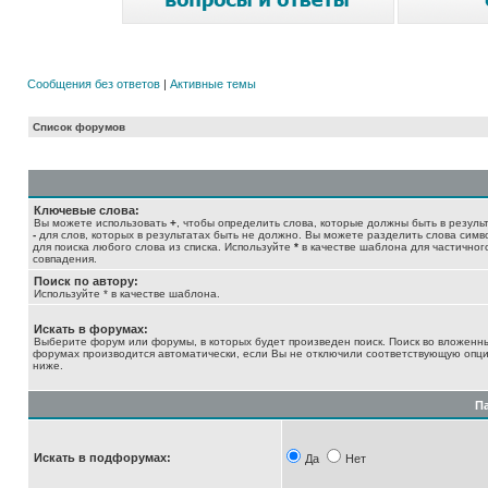
Сообщения без ответов
|
Активные темы
Список форумов
Ключевые слова:
Вы можете использовать
+
, чтобы определить слова, которые должны быть в результ
-
для слов, которых в результатах быть не должно. Вы можете разделить слова сим
для поиска любого слова из списка. Используйте
*
в качестве шаблона для частичног
совпадения.
Поиск по автору:
Используйте * в качестве шаблона.
Искать в форумах:
Выберите форум или форумы, в которых будет произведен поиск. Поиск во вложенн
форумах производится автоматически, если Вы не отключили соответствующую опц
ниже.
П
Искать в подфорумах:
Да
Нет