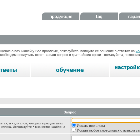
ение о возникшей у Вас проблеме, пожалуйста, поищите ее решение в ответах на
ча
необходимо получить ответ на ваш вопрос в кратчайшие сроки - пожалуйста, позвони
Запрос
татах, и
-
для слов, которых в результатах
Искать все слова
 списка. Используйте
*
в качестве шаблона
Искать любое слово/поиск с языком з