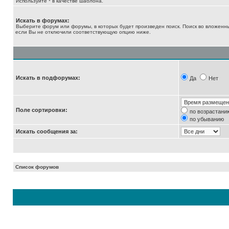
Используйте * в качестве шаблона.
Искать в форумах:
Выберите форум или форумы, в которых будет произведен поиск. Поиск во вложенн
если Вы не отключили соответствующую опцию ниже.
Искать в подфорумах:
Да
Нет
Поле сортировки:
по возрастани
по убыванию
Искать сообщения за:
Список форумов