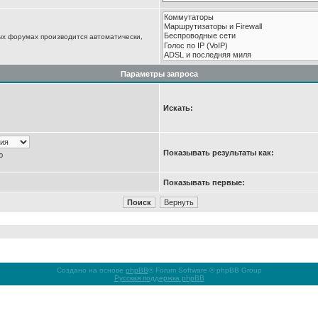
ых форумах производится автоматически,
Параметры запроса
Искать:
Показывать результаты как:
ю
Показывать первые:
Создано на основе
phpBB
® Forum Software © phpBB Group
Русская поддержка phpBB