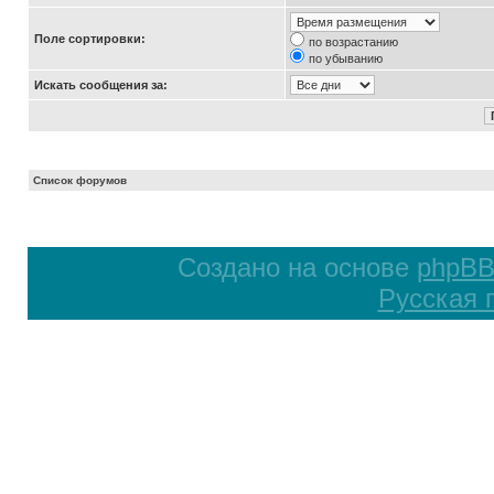
Поле сортировки:
по возрастанию
по убыванию
Искать сообщения за:
Список форумов
Создано на основе
phpB
Русская 