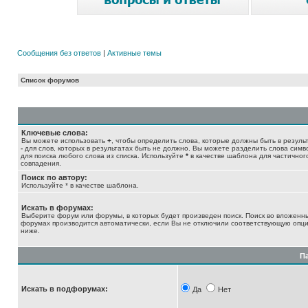
Сообщения без ответов
|
Активные темы
Список форумов
Ключевые слова:
Вы можете использовать
+
, чтобы определить слова, которые должны быть в результ
-
для слов, которых в результатах быть не должно. Вы можете разделить слова сим
для поиска любого слова из списка. Используйте
*
в качестве шаблона для частичног
совпадения.
Поиск по автору:
Используйте * в качестве шаблона.
Искать в форумах:
Выберите форум или форумы, в которых будет произведен поиск. Поиск во вложенн
форумах производится автоматически, если Вы не отключили соответствующую опц
ниже.
П
Искать в подфорумах:
Да
Нет