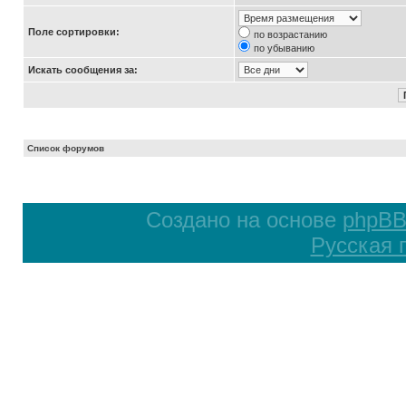
Поле сортировки:
по возрастанию
по убыванию
Искать сообщения за:
Список форумов
Создано на основе
phpB
Русская 