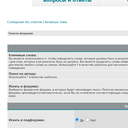
Сообщения без ответов
|
Активные темы
Список форумов
Ключевые слова:
Вы можете использовать
+
, чтобы определить слова, которые должны быть в результ
-
для слов, которых в результатах быть не должно. Вы можете разделить слова сим
для поиска любого слова из списка. Используйте
*
в качестве шаблона для частичног
совпадения.
Поиск по автору:
Используйте * в качестве шаблона.
Искать в форумах:
Выберите форум или форумы, в которых будет произведен поиск. Поиск во вложенн
форумах производится автоматически, если Вы не отключили соответствующую опц
ниже.
П
Искать в подфорумах:
Да
Нет