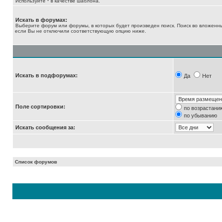
Используйте * в качестве шаблона.
Искать в форумах:
Выберите форум или форумы, в которых будет произведен поиск. Поиск во вложенн
если Вы не отключили соответствующую опцию ниже.
Искать в подфорумах:
Да
Нет
Поле сортировки:
по возрастани
по убыванию
Искать сообщения за:
Список форумов