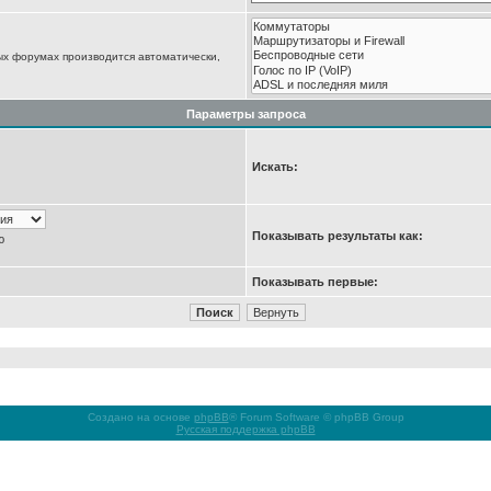
ых форумах производится автоматически,
Параметры запроса
Искать:
Показывать результаты как:
ю
Показывать первые:
Создано на основе
phpBB
® Forum Software © phpBB Group
Русская поддержка phpBB