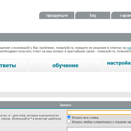
ение о возникшей у Вас проблеме, пожалуйста, поищите ее решение в ответах на
ча
необходимо получить ответ на ваш вопрос в кратчайшие сроки - пожалуйста, позвони
Запрос
татах, и
-
для слов, которых в результатах
Искать все слова
 списка. Используйте
*
в качестве шаблона
Искать любое слово/поиск с языком з