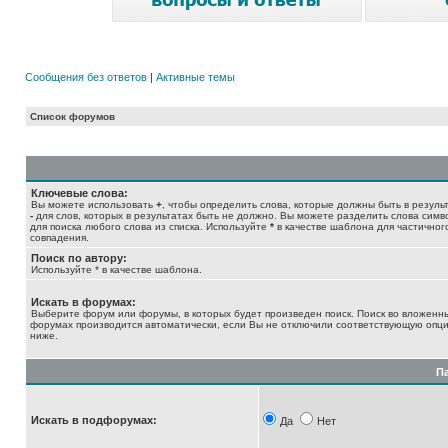
Сообщения без ответов
|
Активные темы
Список форумов
Ключевые слова:
Вы можете использовать
+
, чтобы определить слова, которые должны быть в результ
-
для слов, которых в результатах быть не должно. Вы можете разделить слова сим
для поиска любого слова из списка. Используйте
*
в качестве шаблона для частичног
совпадения.
Поиск по автору:
Используйте * в качестве шаблона.
Искать в форумах:
Выберите форум или форумы, в которых будет произведен поиск. Поиск во вложенн
форумах производится автоматически, если Вы не отключили соответствующую опц
ниже.
П
Искать в подфорумах:
Да
Нет