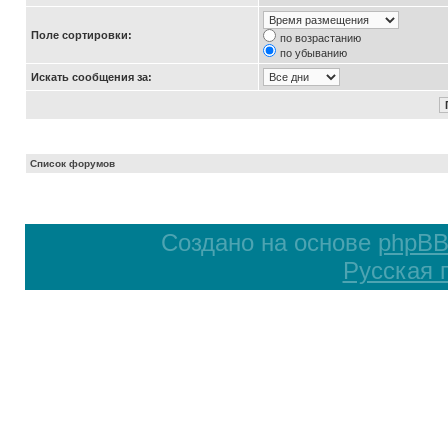
Поле сортировки:
по возрастанию
по убыванию
Искать сообщения за:
Список форумов
Создано на основе
phpB
Русская 