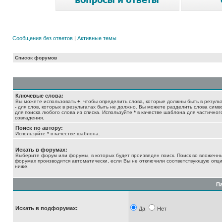
Сообщения без ответов
|
Активные темы
Список форумов
Ключевые слова:
Вы можете использовать
+
, чтобы определить слова, которые должны быть в результ
-
для слов, которых в результатах быть не должно. Вы можете разделить слова сим
для поиска любого слова из списка. Используйте
*
в качестве шаблона для частичног
совпадения.
Поиск по автору:
Используйте * в качестве шаблона.
Искать в форумах:
Выберите форум или форумы, в которых будет произведен поиск. Поиск во вложенн
форумах производится автоматически, если Вы не отключили соответствующую опц
ниже.
П
Искать в подфорумах:
Да
Нет