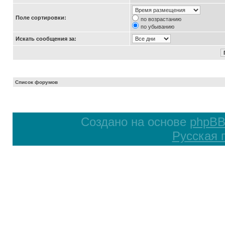
Поле сортировки:
по возрастанию
по убыванию
Искать сообщения за:
Список форумов
Создано на основе
phpB
Русская 