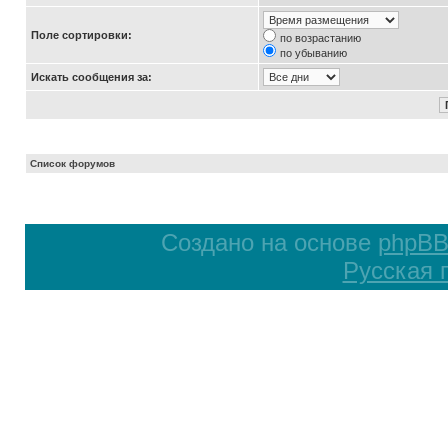
Поле сортировки:
по возрастанию
по убыванию
Искать сообщения за:
Список форумов
Создано на основе
phpB
Русская 