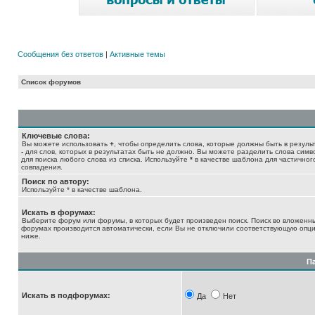
Сообщения без ответов
|
Активные темы
Список форумов
Ключевые слова:
Вы можете использовать
+
, чтобы определить слова, которые должны быть в результ
-
для слов, которых в результатах быть не должно. Вы можете разделить слова сим
для поиска любого слова из списка. Используйте
*
в качестве шаблона для частичног
совпадения.
Поиск по автору:
Используйте * в качестве шаблона.
Искать в форумах:
Выберите форум или форумы, в которых будет произведен поиск. Поиск во вложенн
форумах производится автоматически, если Вы не отключили соответствующую опц
ниже.
П
Искать в подфорумах:
Да
Нет