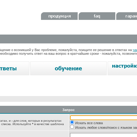
ение о возникшей у Вас проблеме, пожалуйста, поищите ее решение в ответах на
ча
необходимо получить ответ на ваш вопрос в кратчайшие сроки - пожалуйста, позвони
Запрос
татах, и
-
для слов, которых в результатах
Искать все слова
 списка. Используйте
*
в качестве шаблона
Искать любое слово/поиск с языком з