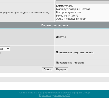
ых форумах производится автоматически,
Параметры запроса
Искать:
Показывать результаты как:
ю
Показывать первые:
Создано на основе
phpBB
® Forum Software © phpBB Group
Русская поддержка phpBB