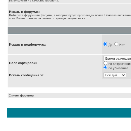
Используйте * в качестве шаблона.
Искать в форумах:
Выберите форум или форумы, в которых будет произведен поиск. Поиск во вложенн
если Вы не отключили соответствующую опцию ниже.
Искать в подфорумах:
Да
Нет
Поле сортировки:
по возрастани
по убыванию
Искать сообщения за:
Список форумов