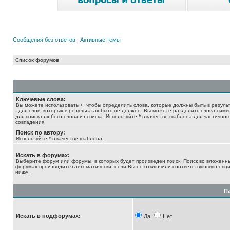
Сообщения без ответов
|
Активные темы
Список форумов
Ключевые слова:
Вы можете использовать
+
, чтобы определить слова, которые должны быть в результ
-
для слов, которых в результатах быть не должно. Вы можете разделить слова сим
для поиска любого слова из списка. Используйте
*
в качестве шаблона для частичног
совпадения.
Поиск по автору:
Используйте * в качестве шаблона.
Искать в форумах:
Выберите форум или форумы, в которых будет произведен поиск. Поиск во вложенн
форумах производится автоматически, если Вы не отключили соответствующую опц
ниже.
П
Искать в подфорумах:
Да
Нет