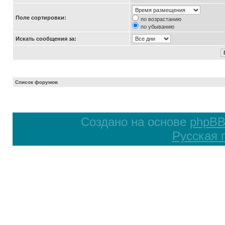
Поле сортировки:
по возрастанию
по убыванию
Искать сообщения за:
Список форумов
Создано на основе
phpB
Русская 