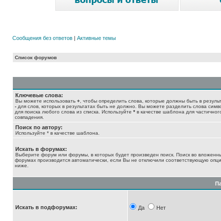
Сообщения без ответов
|
Активные темы
Список форумов
Ключевые слова:
Вы можете использовать
+
, чтобы определить слова, которые должны быть в результ
-
для слов, которых в результатах быть не должно. Вы можете разделить слова сим
для поиска любого слова из списка. Используйте
*
в качестве шаблона для частичног
совпадения.
Поиск по автору:
Используйте * в качестве шаблона.
Искать в форумах:
Выберите форум или форумы, в которых будет произведен поиск. Поиск во вложенн
форумах производится автоматически, если Вы не отключили соответствующую опц
ниже.
П
Искать в подфорумах:
Да
Нет