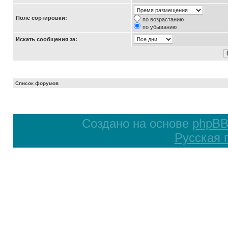
Поле сортировки:
по возрастанию
по убыванию
Искать сообщения за:
Список форумов
Создано на основе
phpB
Русская 