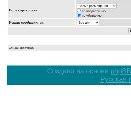
Поле сортировки:
по возрастанию
по убыванию
Искать сообщения за:
Список форумов
Создано на основе
phpB
Русская 