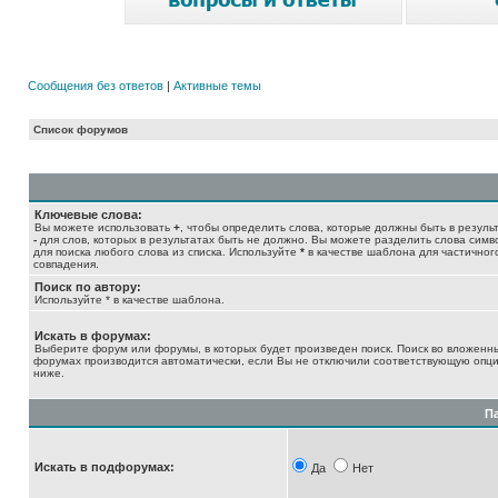
Сообщения без ответов
|
Активные темы
Список форумов
Ключевые слова:
Вы можете использовать
+
, чтобы определить слова, которые должны быть в результ
-
для слов, которых в результатах быть не должно. Вы можете разделить слова сим
для поиска любого слова из списка. Используйте
*
в качестве шаблона для частичног
совпадения.
Поиск по автору:
Используйте * в качестве шаблона.
Искать в форумах:
Выберите форум или форумы, в которых будет произведен поиск. Поиск во вложенн
форумах производится автоматически, если Вы не отключили соответствующую опц
ниже.
П
Искать в подфорумах:
Да
Нет