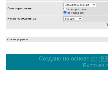
Поле сортировки:
по возрастанию
по убыванию
Искать сообщения за:
Список форумов
Создано на основе
phpB
Русская 