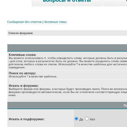
Сообщения без ответов
|
Активные темы
Список форумов
Ключевые слова:
Вы можете использовать
+
, чтобы определить слова, которые должны быть в результ
-
для слов, которых в результатах быть не должно. Вы можете разделить слова сим
для поиска любого слова из списка. Используйте
*
в качестве шаблона для частичног
совпадения.
Поиск по автору:
Используйте * в качестве шаблона.
Искать в форумах:
Выберите форум или форумы, в которых будет произведен поиск. Поиск во вложенн
форумах производится автоматически, если Вы не отключили соответствующую опц
ниже.
П
Искать в подфорумах:
Да
Нет