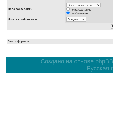
Поле сортировки:
по возрастанию
по убыванию
Искать сообщения за:
Список форумов
Создано на основе
phpB
Русская 