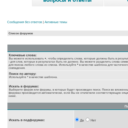
Сообщения без ответов
|
Активные темы
Список форумов
Ключевые слова:
Вы можете использовать
+
, чтобы определить слова, которые должны быть в результ
-
для слов, которых в результатах быть не должно. Вы можете разделить слова сим
для поиска любого слова из списка. Используйте
*
в качестве шаблона для частичног
совпадения.
Поиск по автору:
Используйте * в качестве шаблона.
Искать в форумах:
Выберите форум или форумы, в которых будет произведен поиск. Поиск во вложенн
форумах производится автоматически, если Вы не отключили соответствующую опц
ниже.
П
Искать в подфорумах:
Да
Нет