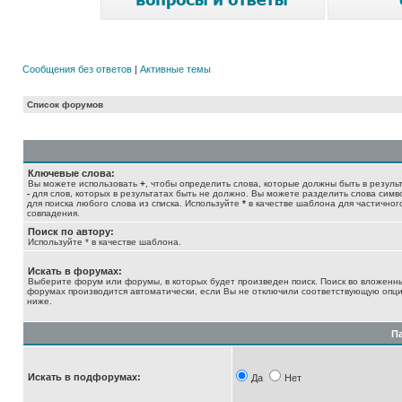
Сообщения без ответов
|
Активные темы
Список форумов
Ключевые слова:
Вы можете использовать
+
, чтобы определить слова, которые должны быть в результ
-
для слов, которых в результатах быть не должно. Вы можете разделить слова сим
для поиска любого слова из списка. Используйте
*
в качестве шаблона для частичног
совпадения.
Поиск по автору:
Используйте * в качестве шаблона.
Искать в форумах:
Выберите форум или форумы, в которых будет произведен поиск. Поиск во вложенн
форумах производится автоматически, если Вы не отключили соответствующую опц
ниже.
П
Искать в подфорумах:
Да
Нет