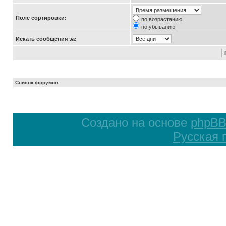
Поле сортировки:
по возрастанию
по убыванию
Искать сообщения за:
Список форумов
Создано на основе
phpB
Русская 