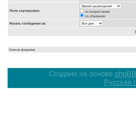
Поле сортировки:
по возрастанию
по убыванию
Искать сообщения за:
Список форумов
Создано на основе
phpB
Русская 