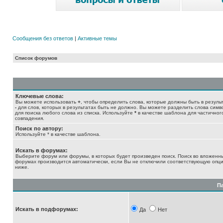
Сообщения без ответов
|
Активные темы
Список форумов
Ключевые слова:
Вы можете использовать
+
, чтобы определить слова, которые должны быть в результ
-
для слов, которых в результатах быть не должно. Вы можете разделить слова сим
для поиска любого слова из списка. Используйте
*
в качестве шаблона для частичног
совпадения.
Поиск по автору:
Используйте * в качестве шаблона.
Искать в форумах:
Выберите форум или форумы, в которых будет произведен поиск. Поиск во вложенн
форумах производится автоматически, если Вы не отключили соответствующую опц
ниже.
П
Искать в подфорумах:
Да
Нет