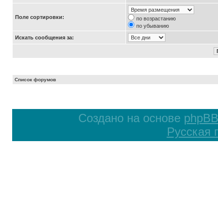
Поле сортировки:
по возрастанию
по убыванию
Искать сообщения за:
Список форумов
Создано на основе
phpB
Русская 