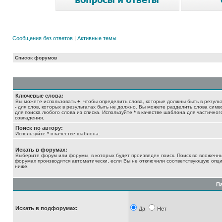
Сообщения без ответов
|
Активные темы
Список форумов
Ключевые слова:
Вы можете использовать
+
, чтобы определить слова, которые должны быть в результ
-
для слов, которых в результатах быть не должно. Вы можете разделить слова сим
для поиска любого слова из списка. Используйте
*
в качестве шаблона для частичног
совпадения.
Поиск по автору:
Используйте * в качестве шаблона.
Искать в форумах:
Выберите форум или форумы, в которых будет произведен поиск. Поиск во вложенн
форумах производится автоматически, если Вы не отключили соответствующую опц
ниже.
П
Искать в подфорумах:
Да
Нет