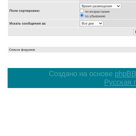
Поле сортировки:
по возрастанию
по убыванию
Искать сообщения за:
Список форумов
Создано на основе
phpB
Русская 