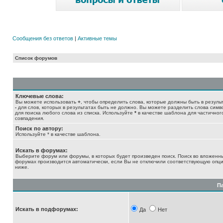
Сообщения без ответов
|
Активные темы
Список форумов
Ключевые слова:
Вы можете использовать
+
, чтобы определить слова, которые должны быть в результ
-
для слов, которых в результатах быть не должно. Вы можете разделить слова сим
для поиска любого слова из списка. Используйте
*
в качестве шаблона для частичног
совпадения.
Поиск по автору:
Используйте * в качестве шаблона.
Искать в форумах:
Выберите форум или форумы, в которых будет произведен поиск. Поиск во вложенн
форумах производится автоматически, если Вы не отключили соответствующую опц
ниже.
П
Искать в подфорумах:
Да
Нет