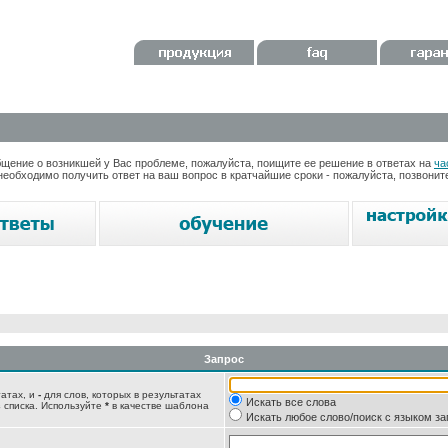
ение о возникшей у Вас проблеме, пожалуйста, поищите ее решение в ответах на
ча
необходимо получить ответ на ваш вопрос в кратчайшие сроки - пожалуйста, позвони
Запрос
татах, и
-
для слов, которых в результатах
Искать все слова
 списка. Используйте
*
в качестве шаблона
Искать любое слово/поиск с языком з