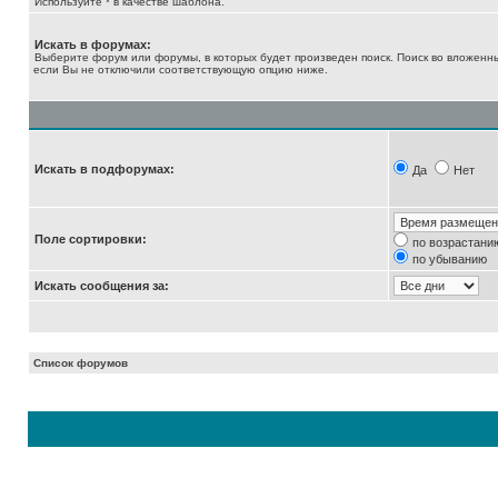
Используйте * в качестве шаблона.
Искать в форумах:
Выберите форум или форумы, в которых будет произведен поиск. Поиск во вложенн
если Вы не отключили соответствующую опцию ниже.
Искать в подфорумах:
Да
Нет
Поле сортировки:
по возрастани
по убыванию
Искать сообщения за:
Список форумов