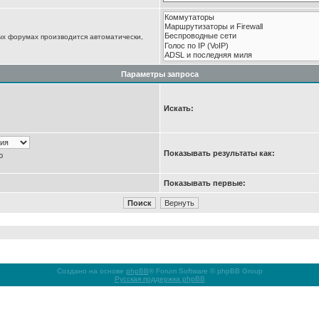
ых форумах производится автоматически,
Параметры запроса
Искать:
Показывать результаты как:
ю
Показывать первые:
Создано на основе
phpBB
® Forum Software © phpBB Group
Русская поддержка phpBB