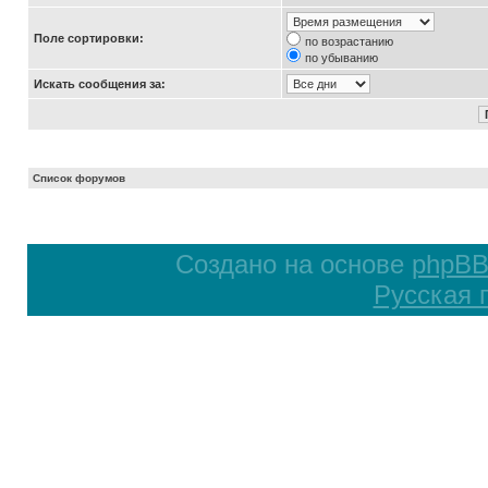
Поле сортировки:
по возрастанию
по убыванию
Искать сообщения за:
Список форумов
Создано на основе
phpB
Русская 