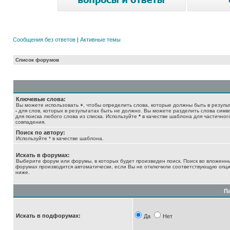
Сообщения без ответов
|
Активные темы
Список форумов
Ключевые слова:
Вы можете использовать
+
, чтобы определить слова, которые должны быть в результ
-
для слов, которых в результатах быть не должно. Вы можете разделить слова сим
для поиска любого слова из списка. Используйте
*
в качестве шаблона для частичног
совпадения.
Поиск по автору:
Используйте * в качестве шаблона.
Искать в форумах:
Выберите форум или форумы, в которых будет произведен поиск. Поиск во вложенн
форумах производится автоматически, если Вы не отключили соответствующую опц
ниже.
П
Искать в подфорумах:
Да
Нет