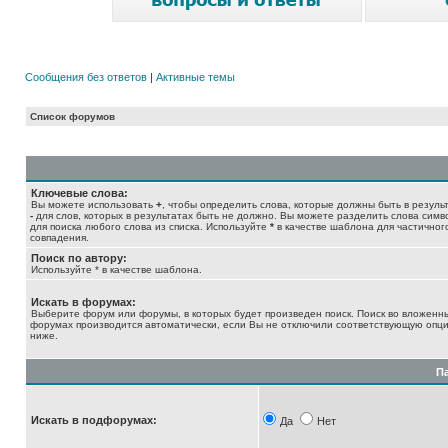
Сообщения без ответов
|
Активные темы
Список форумов
Ключевые слова:
Вы можете использовать
+
, чтобы определить слова, которые должны быть в результ
-
для слов, которых в результатах быть не должно. Вы можете разделить слова сим
для поиска любого слова из списка. Используйте
*
в качестве шаблона для частичног
совпадения.
Поиск по автору:
Используйте * в качестве шаблона.
Искать в форумах:
Выберите форум или форумы, в которых будет произведен поиск. Поиск во вложенн
форумах производится автоматически, если Вы не отключили соответствующую опц
ниже.
П
Искать в подфорумах:
Да
Нет