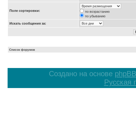
Поле сортировки:
по возрастанию
по убыванию
Искать сообщения за:
Список форумов
Создано на основе
phpB
Русская 