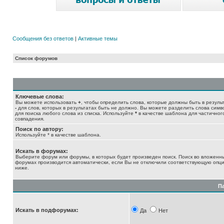
Сообщения без ответов
|
Активные темы
Список форумов
Ключевые слова:
Вы можете использовать
+
, чтобы определить слова, которые должны быть в результ
-
для слов, которых в результатах быть не должно. Вы можете разделить слова сим
для поиска любого слова из списка. Используйте
*
в качестве шаблона для частичног
совпадения.
Поиск по автору:
Используйте * в качестве шаблона.
Искать в форумах:
Выберите форум или форумы, в которых будет произведен поиск. Поиск во вложенн
форумах производится автоматически, если Вы не отключили соответствующую опц
ниже.
П
Искать в подфорумах:
Да
Нет