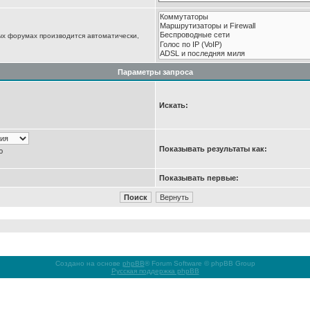
ых форумах производится автоматически,
Параметры запроса
Искать:
Показывать результаты как:
ю
Показывать первые:
Создано на основе
phpBB
® Forum Software © phpBB Group
Русская поддержка phpBB