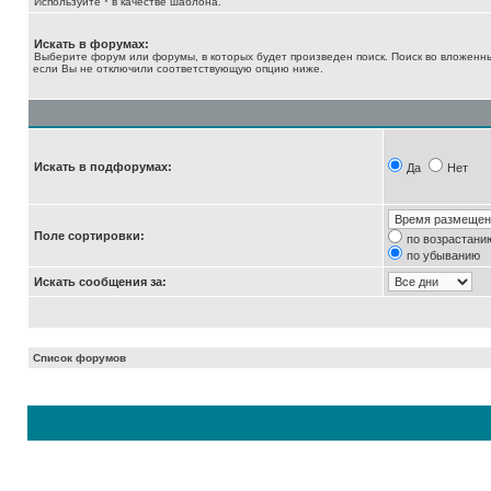
Используйте * в качестве шаблона.
Искать в форумах:
Выберите форум или форумы, в которых будет произведен поиск. Поиск во вложенн
если Вы не отключили соответствующую опцию ниже.
Искать в подфорумах:
Да
Нет
Поле сортировки:
по возрастани
по убыванию
Искать сообщения за:
Список форумов