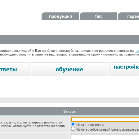
ение о возникшей у Вас проблеме, пожалуйста, поищите ее решение в ответах на
ча
необходимо получить ответ на ваш вопрос в кратчайшие сроки - пожалуйста, позвони
Запрос
татах, и
-
для слов, которых в результатах
Искать все слова
 списка. Используйте
*
в качестве шаблона
Искать любое слово/поиск с языком з