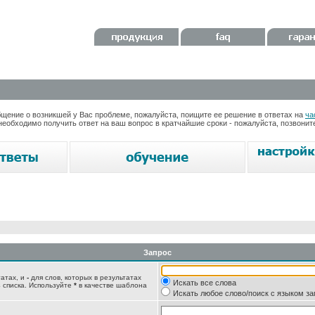
ение о возникшей у Вас проблеме, пожалуйста, поищите ее решение в ответах на
ча
необходимо получить ответ на ваш вопрос в кратчайшие сроки - пожалуйста, позвони
Запрос
татах, и
-
для слов, которых в результатах
Искать все слова
 списка. Используйте
*
в качестве шаблона
Искать любое слово/поиск с языком з