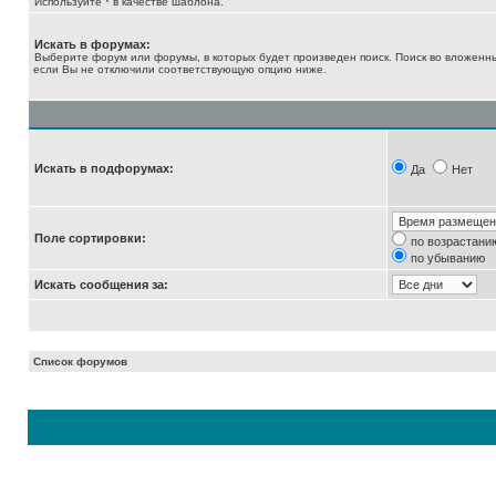
Используйте * в качестве шаблона.
Искать в форумах:
Выберите форум или форумы, в которых будет произведен поиск. Поиск во вложенн
если Вы не отключили соответствующую опцию ниже.
Искать в подфорумах:
Да
Нет
Поле сортировки:
по возрастани
по убыванию
Искать сообщения за:
Список форумов