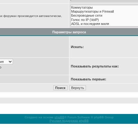
ых форумах производится автоматически,
Параметры запроса
Искать:
Показывать результаты как:
ю
Показывать первые:
Создано на основе
phpBB
® Forum Software © phpBB Group
Русская поддержка phpBB