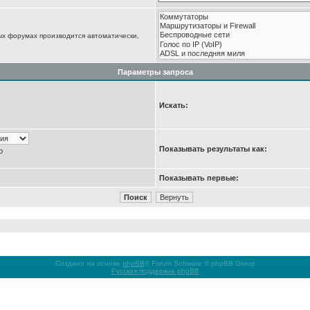
ых форумах производится автоматически,
Параметры запроса
Искать:
Показывать результаты как:
ю
Показывать первые:
Создано на основе
phpBB
® Forum Software © phpBB Group
Русская поддержка phpBB