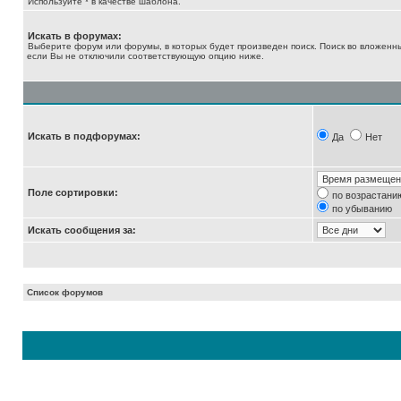
Используйте * в качестве шаблона.
Искать в форумах:
Выберите форум или форумы, в которых будет произведен поиск. Поиск во вложенн
если Вы не отключили соответствующую опцию ниже.
Искать в подфорумах:
Да
Нет
Поле сортировки:
по возрастани
по убыванию
Искать сообщения за:
Список форумов