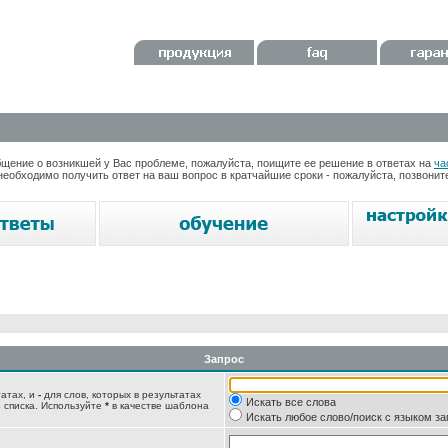
ение о возникшей у Вас проблеме, пожалуйста, поищите ее решение в ответах на
ча
необходимо получить ответ на ваш вопрос в кратчайшие сроки - пожалуйста, позвони
Запрос
татах, и
-
для слов, которых в результатах
Искать все слова
 списка. Используйте
*
в качестве шаблона
Искать любое слово/поиск с языком з