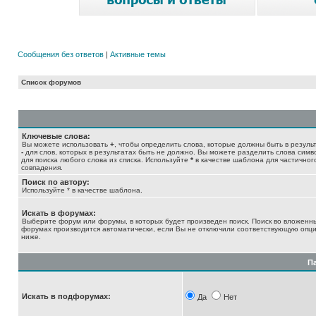
Сообщения без ответов
|
Активные темы
Список форумов
Ключевые слова:
Вы можете использовать
+
, чтобы определить слова, которые должны быть в результ
-
для слов, которых в результатах быть не должно. Вы можете разделить слова сим
для поиска любого слова из списка. Используйте
*
в качестве шаблона для частичног
совпадения.
Поиск по автору:
Используйте * в качестве шаблона.
Искать в форумах:
Выберите форум или форумы, в которых будет произведен поиск. Поиск во вложенн
форумах производится автоматически, если Вы не отключили соответствующую опц
ниже.
П
Искать в подфорумах:
Да
Нет