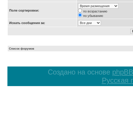
Поле сортировки:
по возрастанию
по убыванию
Искать сообщения за:
Список форумов
Создано на основе
phpB
Русская 