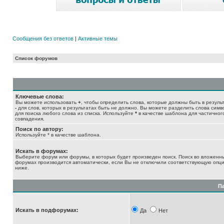
Сообщения без ответов
|
Активные темы
Список форумов
Ключевые слова:
Вы можете использовать
+
, чтобы определить слова, которые должны быть в результ
-
для слов, которых в результатах быть не должно. Вы можете разделить слова сим
для поиска любого слова из списка. Используйте
*
в качестве шаблона для частичног
совпадения.
Поиск по автору:
Используйте * в качестве шаблона.
Искать в форумах:
Выберите форум или форумы, в которых будет произведен поиск. Поиск во вложенн
форумах производится автоматически, если Вы не отключили соответствующую опц
ниже.
П
Искать в подфорумах:
Да
Нет