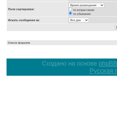
Поле сортировки:
по возрастанию
по убыванию
Искать сообщения за:
Список форумов
Создано на основе
phpB
Русская 