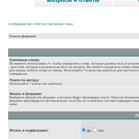
Сообщения без ответов
|
Активные темы
Список форумов
Ключевые слова:
Вы можете использовать
+
, чтобы определить слова, которые должны быть в результ
-
для слов, которых в результатах быть не должно. Вы можете разделить слова сим
для поиска любого слова из списка. Используйте
*
в качестве шаблона для частичног
совпадения.
Поиск по автору:
Используйте * в качестве шаблона.
Искать в форумах:
Выберите форум или форумы, в которых будет произведен поиск. Поиск во вложенн
форумах производится автоматически, если Вы не отключили соответствующую опц
ниже.
П
Искать в подфорумах:
Да
Нет