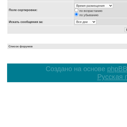
Поле сортировки:
по возрастанию
по убыванию
Искать сообщения за:
Список форумов
Создано на основе
phpB
Русская 