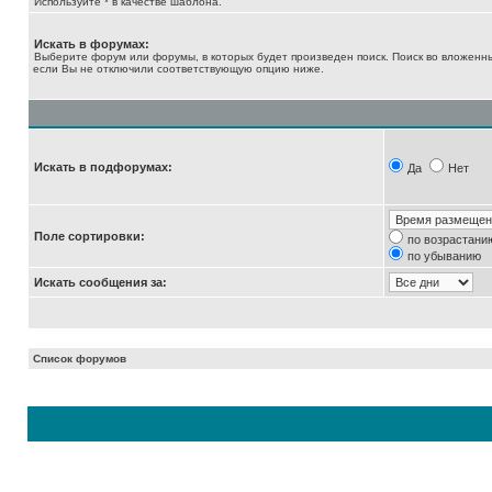
Используйте * в качестве шаблона.
Искать в форумах:
Выберите форум или форумы, в которых будет произведен поиск. Поиск во вложенн
если Вы не отключили соответствующую опцию ниже.
Искать в подфорумах:
Да
Нет
Поле сортировки:
по возрастани
по убыванию
Искать сообщения за:
Список форумов