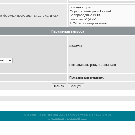
ых форумах производится автоматически,
Параметры запроса
Искать:
Показывать результаты как:
ю
Показывать первые:
Создано на основе
phpBB
® Forum Software © phpBB Group
Русская поддержка phpBB