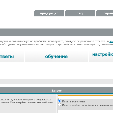
ение о возникшей у Вас проблеме, пожалуйста, поищите ее решение в ответах на
ча
необходимо получить ответ на ваш вопрос в кратчайшие сроки - пожалуйста, позвони
Запрос
татах, и
-
для слов, которых в результатах
Искать все слова
 списка. Используйте
*
в качестве шаблона
Искать любое слово/поиск с языком з