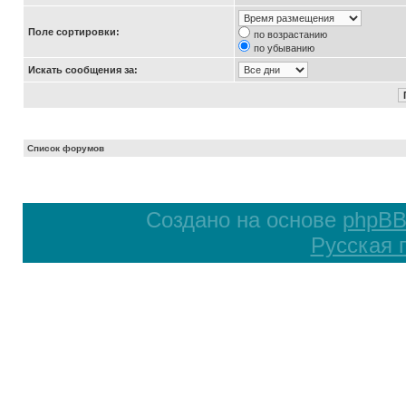
Поле сортировки:
по возрастанию
по убыванию
Искать сообщения за:
Список форумов
Создано на основе
phpB
Русская 