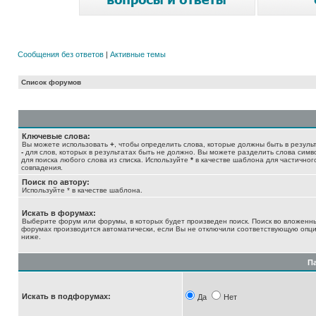
Сообщения без ответов
|
Активные темы
Список форумов
Ключевые слова:
Вы можете использовать
+
, чтобы определить слова, которые должны быть в результ
-
для слов, которых в результатах быть не должно. Вы можете разделить слова сим
для поиска любого слова из списка. Используйте
*
в качестве шаблона для частичног
совпадения.
Поиск по автору:
Используйте * в качестве шаблона.
Искать в форумах:
Выберите форум или форумы, в которых будет произведен поиск. Поиск во вложенн
форумах производится автоматически, если Вы не отключили соответствующую опц
ниже.
П
Искать в подфорумах:
Да
Нет