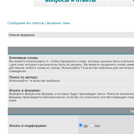
Сообщения без ответов
|
Активные темы
Список форумов
Ключевые слова:
Вы можете использовать
+
, чтобы определить слова, которые должны быть в результ
-
для слов, которых в результатах быть не должно. Вы можете разделить слова сим
для поиска любого слова из списка. Используйте
*
в качестве шаблона для частичног
совпадения.
Поиск по автору:
Используйте * в качестве шаблона.
Искать в форумах:
Выберите форум или форумы, в которых будет произведен поиск. Поиск во вложенн
форумах производится автоматически, если Вы не отключили соответствующую опц
ниже.
П
Искать в подфорумах:
Да
Нет