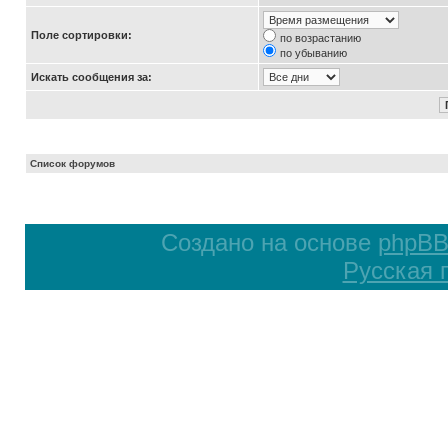
Поле сортировки:
по возрастанию
по убыванию
Искать сообщения за:
Список форумов
Создано на основе
phpB
Русская 