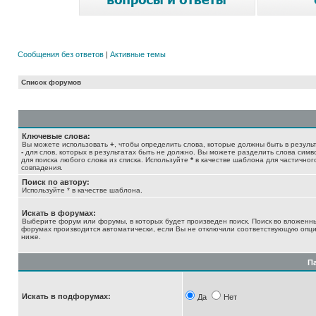
Сообщения без ответов
|
Активные темы
Список форумов
Ключевые слова:
Вы можете использовать
+
, чтобы определить слова, которые должны быть в результ
-
для слов, которых в результатах быть не должно. Вы можете разделить слова сим
для поиска любого слова из списка. Используйте
*
в качестве шаблона для частичног
совпадения.
Поиск по автору:
Используйте * в качестве шаблона.
Искать в форумах:
Выберите форум или форумы, в которых будет произведен поиск. Поиск во вложенн
форумах производится автоматически, если Вы не отключили соответствующую опц
ниже.
П
Искать в подфорумах:
Да
Нет