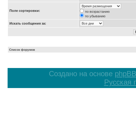
Поле сортировки:
по возрастанию
по убыванию
Искать сообщения за:
Список форумов
Создано на основе
phpB
Русская 