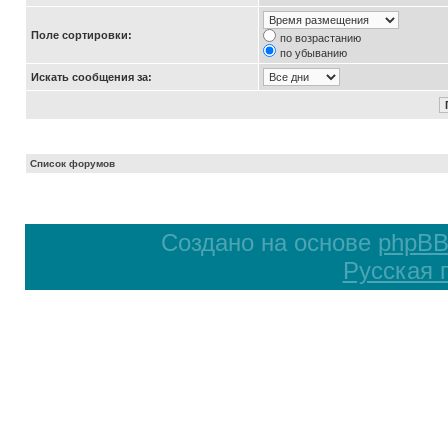
Поле сортировки:
по возрастанию
по убыванию
Искать сообщения за:
Список форумов
Создано на основе
phpB
Русская 