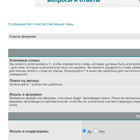
Сообщения без ответов
|
Активные темы
Список форумов
Ключевые слова:
Вы можете использовать
+
, чтобы определить слова, которые должны быть в результ
-
для слов, которых в результатах быть не должно. Вы можете разделить слова сим
для поиска любого слова из списка. Используйте
*
в качестве шаблона для частичног
совпадения.
Поиск по автору:
Используйте * в качестве шаблона.
Искать в форумах:
Выберите форум или форумы, в которых будет произведен поиск. Поиск во вложенн
форумах производится автоматически, если Вы не отключили соответствующую опц
ниже.
П
Искать в подфорумах:
Да
Нет