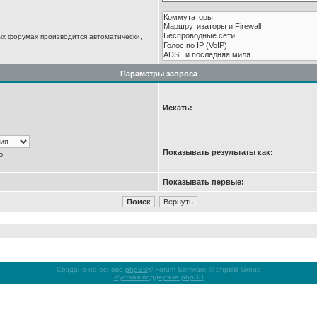
ых форумах производится автоматически,
Параметры запроса
Искать:
Показывать результаты как:
ю
Показывать первые:
Создано на основе
phpBB
® Forum Software © phpBB Group
Русская поддержка phpBB