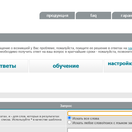
ение о возникшей у Вас проблеме, пожалуйста, поищите ее решение в ответах на
ча
необходимо получить ответ на ваш вопрос в кратчайшие сроки - пожалуйста, позвони
Запрос
татах, и
-
для слов, которых в результатах
Искать все слова
 списка. Используйте
*
в качестве шаблона
Искать любое слово/поиск с языком з