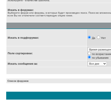
Используйте * в качестве шаблона.
Искать в форумах:
Выберите форум или форумы, в которых будет произведен поиск. Поиск во вложенн
если Вы не отключили соответствующую опцию ниже.
Искать в подфорумах:
Да
Нет
Поле сортировки:
по возрастани
по убыванию
Искать сообщения за:
Список форумов