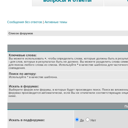
Сообщения без ответов
|
Активные темы
Список форумов
Ключевые слова:
Вы можете использовать
+
, чтобы определить слова, которые должны быть в результ
-
для слов, которых в результатах быть не должно. Вы можете разделить слова сим
для поиска любого слова из списка. Используйте
*
в качестве шаблона для частичног
совпадения.
Поиск по автору:
Используйте * в качестве шаблона.
Искать в форумах:
Выберите форум или форумы, в которых будет произведен поиск. Поиск во вложенн
форумах производится автоматически, если Вы не отключили соответствующую опц
ниже.
П
Искать в подфорумах:
Да
Нет