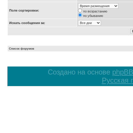
Поле сортировки:
по возрастанию
по убыванию
Искать сообщения за:
Список форумов
Создано на основе
phpB
Русская 