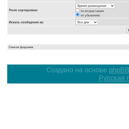
Поле сортировки:
по возрастанию
по убыванию
Искать сообщения за:
Список форумов
Создано на основе
phpB
Русская 