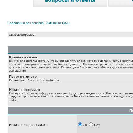
Сообщения без ответов
|
Активные темы
Список форумов
Ключевые слова:
Вы можете использовать
+
, чтобы определить слова, которые должны быть в результ
-
для слов, которых в результатах быть не должно. Вы можете разделить слова сим
для поиска любого слова из списка. Используйте
*
в качестве шаблона для частичног
совпадения.
Поиск по автору:
Используйте * в качестве шаблона.
Искать в форумах:
Выберите форум или форумы, в которых будет произведен поиск. Поиск во вложенн
форумах производится автоматически, если Вы не отключили соответствующую опц
ниже.
П
Искать в подфорумах:
Да
Нет